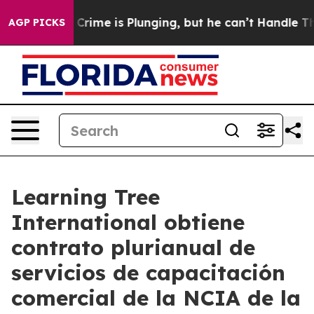
ntion: Crime is Plunging, but he can’t Handle That T
AGP PICKS
Learning Tree
International obtiene
contrato plurianual de
servicios de capacitación
comercial de la NCIA de la