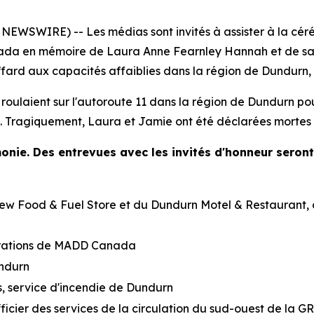
EWSWIRE) -- Les médias sont invités à assister à la cé
da en mémoire de Laura Anne Fearnley Hannah et de sa f
ffard aux capacités affaiblies dans la région de Dundurn
 roulaient sur l'autoroute 11 dans la région de Dundurn po
e. Tragiquement, Laura et Jamie ont été déclarées mortes s
monie. Des entrevues avec les invités d'honneur seron
w Food & Fuel Store et du Dundurn Motel & Restaurant, à 
rations de MADD Canada
undurn
s, service d'incendie de Dundurn
icier des services de la circulation du sud-ouest de la G