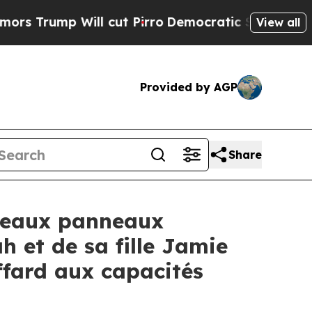
rump Will cut Pirro
Democratic Socialists of Am
View all
Provided by AGP
Share
veaux panneaux
 et de sa fille Jamie
ffard aux capacités