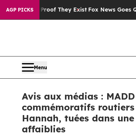
fers no Proof They Exist
Fox News Goes Quiet as
AGP PICKS
Menu
Avis aux médias : MADD
commémoratifs routiers 
Hannah, tuées dans une 
affaiblies