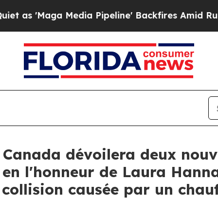
 'Maga Media Pipeline' Backfires Amid Rumors T
 Canada dévoilera deux nou
en l'honneur de Laura Hannah
collision causée par un chau