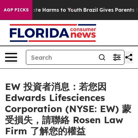
 Fund to Abate Harms to Youth
Brazil Gives Parents Soc
AGP PICKS
EW 投資者消息：若您因
Edwards Lifesciences
Corporation (NYSE: EW) 蒙
受損失，請聯絡 Rosen Law
Firm 了解您的權益