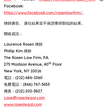
Facebook:
https://www.facebook.com/rosenlawfirm/
。
律師廣告。 過往結果並不保證獲得類似的結果。
聯絡資訊：
Laurence Rosen 律師
Phillip Kim 律師
The Rosen Law Firm, P.A.
th
275 Madison Avenue, 40
Floor
New York, NY 10016
電話：(212) 686-1060
免費電話：(866) 767-3653
傳真：(212) 202-3827
case@rosenlegal.com
www.rosenlegal.com